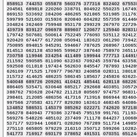
8
5
8
9
1
3
4
7
4
4
3
5
3
8
0
5
5
8
7
8
6
5
6
0
3
7
6
4
3
7
7
3
1
6
7
8
3
2
4
0
2
2
6
7
5
5
3
2
0
4
5
6
1
7
6
8
9
8
1
8
9
2
2
0
2
6
0
6
3
3
8
7
0
1
1
8
0
4
9
2
2
4
5
5
0
2
3
5
8
1
6
7
4
9
8
6
9
1
5
3
8
5
3
3
6
9
2
2
3
8
4
2
0
6
6
4
8
6
2
6
5
2
9
2
1
8
6
5
2
5
3
1
9
8
5
4
3
1
1
7
6
5
9
9
7
9
9
9
5
2
1
6
0
3
3
0
1
5
9
3
6
9
8
2
0
8
4
0
4
6
0
4
2
8
2
1
5
5
7
3
5
9
5
6
1
4
4
6
3
0
4
8
2
4
6
3
6
2
4
6
9
6
7
5
9
9
4
8
3
9
5
3
1
7
8
6
2
9
9
3
2
9
2
2
6
7
9
7
0
7
2
2
7
2
9
4
3
9
7
3
9
3
8
3
9
1
2
7
9
0
9
6
9
7
8
6
8
8
9
6
0
7
7
1
2
0
6
7
7
5
1
2
5
9
4
0
4
8
2
8
3
1
1
7
9
7
4
2
6
5
0
7
6
8
1
9
5
0
0
6
1
4
5
7
5
2
2
4
5
9
7
7
6
0
9
3
3
5
3
5
1
1
2
3
9
2
4
1
2
9
2
0
4
2
0
2
6
7
4
4
7
7
5
6
1
7
2
0
8
8
0
5
0
9
4
1
5
1
8
3
6
2
3
5
0
6
1
2
9
0
9
7
3
9
4
2
7
5
0
8
9
5
5
8
9
4
8
1
5
6
9
4
5
2
9
1
1
5
9
4
6
6
7
4
7
8
7
6
2
5
7
2
6
8
9
6
7
4
1
0
0
6
5
8
1
4
5
1
3
4
6
6
2
1
3
8
2
4
5
3
9
6
5
2
5
9
9
6
2
7
9
3
8
7
6
4
0
4
7
5
8
9
7
0
7
3
6
5
1
1
7
3
0
7
5
8
4
1
1
9
9
4
6
1
3
3
4
2
5
4
9
4
1
1
4
8
9
8
1
9
9
9
4
4
8
7
7
7
7
1
3
4
1
4
4
9
1
2
1
1
5
9
2
2
5
9
0
5
8
5
4
8
1
1
0
9
0
9
6
3
2
3
6
3
9
7
0
9
2
4
5
9
3
5
9
7
8
4
3
6
3
3
5
8
5
9
2
5
0
8
8
0
1
1
8
1
8
9
1
9
7
4
3
4
7
5
6
2
6
3
0
3
8
4
5
5
4
7
2
7
8
7
8
9
3
3
1
9
4
2
8
6
2
6
1
0
9
9
7
7
1
5
2
5
7
1
7
0
9
7
7
5
7
9
6
7
8
3
2
2
4
0
8
5
8
4
0
2
8
3
1
1
2
3
8
0
1
8
3
1
5
7
3
2
5
4
1
4
6
2
5
7
4
8
6
2
3
5
8
5
8
6
3
4
5
9
1
8
5
6
3
7
1
2
4
5
8
3
6
9
6
3
6
2
3
5
4
0
0
4
8
3
6
8
9
7
2
6
8
2
0
9
2
6
1
7
4
1
0
4
2
1
3
4
8
5
4
4
1
5
6
2
8
1
1
8
9
6
8
2
2
6
8
8
6
4
0
5
5
5
3
5
4
7
1
8
6
3
0
6
4
8
3
6
8
5
2
1
7
8
2
9
2
6
6
8
5
4
0
3
8
5
1
6
3
0
5
7
2
3
8
8
7
6
2
8
7
9
3
6
2
8
1
2
0
4
7
8
2
1
2
1
1
2
1
8
9
8
0
5
6
9
7
7
9
7
4
7
5
7
3
9
6
8
3
1
2
9
8
4
0
1
1
2
1
2
0
8
5
4
4
8
6
3
5
6
2
4
1
7
3
1
6
7
7
1
3
9
1
6
7
8
6
6
9
4
4
8
8
3
4
6
0
9
9
7
5
6
6
3
2
7
0
5
8
3
2
4
3
1
7
7
7
5
8
2
9
2
8
0
8
1
6
3
6
1
0
1
4
6
8
3
4
5
9
6
4
0
8
6
1
3
4
8
5
2
7
5
8
6
5
3
1
4
1
4
5
3
7
9
7
0
8
5
2
6
2
8
0
2
2
2
7
1
8
7
4
2
6
2
0
2
9
7
2
1
8
5
6
6
2
7
8
6
8
4
0
9
4
3
7
7
7
9
3
8
6
5
3
2
7
8
4
5
9
7
9
5
1
5
9
5
9
9
1
7
6
1
7
7
1
1
9
3
5
6
9
2
7
6
4
5
4
8
2
2
6
8
4
8
5
1
0
2
2
2
3
7
4
0
9
9
7
1
1
1
7
8
6
8
4
4
2
3
7
1
1
0
0
6
8
5
3
7
1
7
7
5
9
2
3
9
4
4
8
1
0
6
8
7
1
8
0
2
8
2
6
0
6
7
6
7
2
8
9
8
5
1
1
7
3
4
7
1
4
9
8
5
2
7
5
1
1
0
1
6
6
5
8
0
5
5
9
7
9
2
2
9
2
2
1
6
3
1
0
1
3
5
0
7
1
2
3
5
9
9
2
6
6
3
1
0
2
8
2
5
4
1
7
7
3
1
7
1
6
9
1
7
8
6
9
3
1
7
9
7
3
7
8
6
5
2
7
4
9
1
5
3
1
4
0
7
0
3
5
1
6
6
5
1
2
4