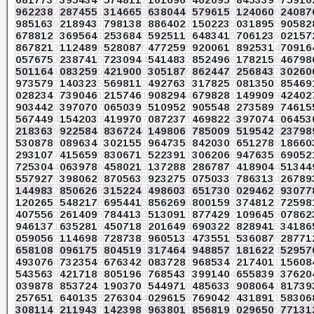
6
8
1
7
7
3
1
3
9
5
4
3
4
7
5
7
4
8
1
1
2
1
0
1
6
9
6
6
4
6
2
0
9
5
5
8
4
5
3
3
9
3
7
5
9
1
0
9
6
2
2
3
8
2
2
8
7
4
5
5
1
3
1
4
6
6
5
2
6
3
8
0
4
4
8
5
7
9
6
1
5
6
1
2
4
0
6
0
6
2
4
0
8
7
9
8
5
1
6
3
9
2
1
8
9
4
3
7
7
9
8
1
3
8
2
8
8
6
4
0
2
2
1
5
0
2
2
3
5
0
3
1
8
9
5
5
9
0
5
8
2
6
7
8
8
1
2
3
3
6
9
5
6
4
1
2
5
3
6
8
4
3
5
9
2
5
1
1
2
6
4
8
3
4
1
5
7
0
6
1
2
3
5
0
2
1
5
7
8
6
7
8
2
1
3
1
1
2
4
8
9
8
5
2
8
0
8
7
6
4
7
7
2
5
9
5
9
2
0
0
6
1
7
8
9
2
5
3
1
4
7
0
9
1
6
0
5
7
6
7
5
3
2
3
8
7
4
1
5
7
2
3
0
9
4
4
5
4
1
4
8
3
2
8
5
2
4
9
6
6
1
7
8
2
1
5
6
4
6
7
9
8
5
0
1
1
6
4
1
0
8
3
2
5
9
5
4
2
1
9
0
0
0
3
0
5
1
8
7
6
8
6
2
4
4
7
2
2
5
6
8
4
3
7
3
0
2
6
0
9
7
3
5
7
9
7
1
4
0
3
2
3
5
5
6
9
8
1
1
2
4
9
2
7
6
3
9
3
1
7
8
2
5
7
0
8
1
3
5
0
5
8
5
4
6
9
0
2
8
2
3
4
7
7
3
9
0
4
6
1
2
1
5
7
4
6
1
9
0
8
2
9
4
4
6
7
9
8
2
8
1
1
4
9
9
0
9
9
4
2
4
0
2
9
0
3
4
4
2
6
3
9
7
0
7
0
7
0
6
5
0
3
9
3
5
1
0
9
5
2
7
9
0
5
5
4
8
3
2
7
3
5
8
9
8
7
4
6
1
5
5
6
7
4
4
9
4
1
5
4
2
0
3
3
4
1
9
9
7
0
7
0
8
7
2
3
7
1
4
6
9
8
2
2
4
3
9
7
0
7
4
2
0
6
4
5
3
2
1
8
3
6
3
9
9
2
2
5
8
4
3
8
3
6
7
2
4
6
1
4
9
8
0
6
6
7
8
5
0
0
9
9
5
1
9
5
4
2
6
2
3
7
9
8
5
3
0
8
7
8
6
0
8
9
6
3
4
7
3
0
2
1
5
5
1
9
6
4
7
3
5
8
8
4
2
0
3
0
3
6
5
1
2
7
8
6
1
8
6
6
0
2
9
3
1
0
7
7
4
1
5
6
5
9
5
8
3
0
6
7
1
8
5
2
2
3
9
1
1
3
0
6
2
0
6
6
9
4
7
6
3
5
8
6
9
0
5
2
7
2
5
3
0
4
4
0
6
3
9
7
8
6
4
5
8
0
2
1
3
1
3
7
2
8
8
7
2
8
6
7
8
7
6
4
1
8
9
0
4
4
5
1
3
4
4
5
5
7
9
2
7
9
3
9
8
0
6
2
8
8
7
0
5
6
3
9
9
2
3
2
7
5
3
0
7
5
0
3
3
6
7
8
6
3
1
3
4
2
6
7
8
9
1
4
4
9
8
3
2
8
5
0
6
2
6
8
3
1
5
2
2
4
6
4
9
8
6
0
3
3
6
5
1
7
3
0
3
0
2
9
4
6
2
8
9
3
0
7
7
1
2
0
2
6
5
2
5
4
8
2
1
7
8
6
9
5
4
4
1
5
8
5
6
2
6
9
6
8
0
0
1
5
9
5
3
7
4
8
1
2
3
7
2
5
9
8
4
0
7
5
5
6
2
2
6
1
4
0
9
9
7
8
4
4
1
3
4
5
1
3
0
9
1
1
8
7
7
4
2
9
2
1
0
9
6
4
5
9
0
7
8
6
2
9
4
6
1
3
7
1
6
3
5
2
8
1
9
4
5
0
7
1
8
9
2
0
1
6
4
9
4
6
9
0
3
2
2
4
8
2
8
9
4
1
5
3
4
1
8
6
0
5
9
0
5
6
2
1
1
4
6
9
8
8
7
2
8
7
3
8
2
9
6
0
5
1
3
4
4
7
3
5
5
1
6
5
3
6
0
8
7
6
2
8
7
7
1
6
5
8
1
0
8
8
0
9
6
1
7
5
3
8
0
4
5
1
9
1
3
1
7
4
6
4
1
9
4
8
8
5
7
3
1
8
1
6
2
2
4
5
2
9
5
7
4
9
3
0
7
6
4
7
3
2
3
5
4
9
6
7
6
3
4
2
6
0
8
3
7
2
8
1
9
6
8
5
3
4
7
2
1
7
4
0
1
1
1
5
6
0
8
5
4
3
5
6
3
9
4
2
1
7
1
8
9
8
0
5
1
9
6
6
7
6
8
5
4
3
7
3
9
9
1
4
0
4
6
5
5
8
3
9
3
3
7
6
2
0
0
3
9
8
7
8
6
8
5
3
7
2
4
6
1
9
0
3
7
0
7
5
4
4
9
7
1
8
4
8
5
6
3
3
6
9
0
8
0
6
4
1
8
1
7
3
9
2
5
7
6
5
1
6
6
4
0
1
3
5
8
2
7
6
3
0
4
4
0
2
9
6
1
5
6
7
6
9
0
4
2
6
4
3
1
8
9
1
1
5
8
3
0
6
3
0
8
1
1
4
5
2
1
1
9
4
3
7
1
4
2
3
9
8
8
9
6
3
8
0
1
1
8
5
6
8
1
9
1
0
2
9
6
5
0
5
7
7
1
3
1