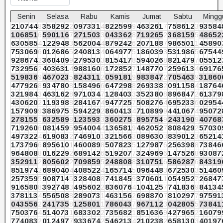
Senin
Selasa
Rabu
Kamis
Jumat
Sabtu
Mingg
2
1
0
7
4
4
8
3
5
8
2
9
2
2
0
9
7
3
3
1
4
8
2
2
5
9
9
9
4
6
3
2
6
1
7
7
5
8
6
1
2
3
9
3
5
8
4
1
0
6
8
5
1
6
5
9
0
1
1
6
7
2
7
1
5
0
3
3
0
4
3
3
6
2
8
7
1
9
2
6
5
2
3
6
8
1
5
9
5
4
8
6
5
2
6
3
0
5
8
5
4
1
2
2
9
4
8
3
5
6
2
0
0
4
4
8
7
9
2
4
2
6
2
0
7
1
8
8
7
9
8
6
5
0
1
1
4
5
8
9
0
7
5
3
0
6
9
6
0
1
2
6
8
6
5
2
4
0
8
1
3
4
0
6
4
9
7
7
5
1
8
6
0
3
9
3
5
3
1
9
8
6
5
6
7
5
4
4
9
2
8
6
7
4
2
3
6
0
4
0
9
9
2
7
9
5
3
0
3
8
1
5
4
1
7
8
5
9
4
0
2
6
8
8
2
1
4
7
9
7
0
5
5
1
2
7
3
2
9
5
6
2
4
0
3
6
3
1
4
9
8
8
1
6
0
6
1
7
2
8
5
2
7
1
4
8
7
7
0
7
2
5
9
6
1
3
4
6
9
1
7
6
5
1
9
8
3
6
9
4
6
7
0
2
3
5
8
2
4
3
1
1
2
0
5
9
1
8
1
9
9
8
3
8
4
7
2
7
0
5
4
6
3
9
3
1
8
6
0
4
7
7
9
2
6
8
9
3
4
7
8
0
8
1
5
8
4
9
6
6
6
4
7
2
9
8
8
2
6
9
3
3
8
2
0
9
1
1
5
8
4
1
8
7
6
4
3
2
1
9
8
4
3
4
6
3
1
6
2
8
9
7
1
0
3
4
7
1
2
8
4
0
3
3
3
5
2
3
8
0
8
8
9
6
8
4
7
2
6
1
3
7
9
4
3
0
6
2
0
2
1
1
9
3
9
8
8
2
8
4
1
6
7
4
9
4
7
7
2
5
7
5
0
8
2
7
6
4
6
9
5
2
3
3
6
0
2
9
5
4
1
5
7
9
0
9
9
3
8
6
9
7
5
3
5
9
4
2
2
9
2
8
6
0
4
1
3
4
7
1
0
8
9
9
9
4
4
1
0
6
7
4
9
5
0
7
2
2
7
8
1
5
5
1
6
3
2
5
8
9
8
1
2
3
5
9
3
3
3
6
0
2
7
5
3
8
9
5
7
5
4
9
2
4
3
1
9
0
9
4
0
7
6
8
7
1
9
2
6
0
6
0
8
1
4
5
9
5
9
5
4
0
0
4
4
1
3
6
5
8
1
9
4
6
2
0
5
2
7
8
0
8
4
2
9
2
5
7
0
3
0
4
9
7
3
2
2
4
6
1
9
0
8
3
2
7
4
6
9
1
0
1
3
2
1
5
6
6
3
0
8
9
6
3
0
3
8
3
9
0
1
2
3
6
5
2
1
4
1
7
3
7
9
6
6
8
9
5
6
1
0
1
4
6
0
0
8
9
8
5
0
7
8
2
3
5
1
2
7
9
8
7
6
2
5
6
3
9
8
8
7
3
8
4
6
9
6
4
8
0
8
8
0
1
6
2
2
9
2
6
8
9
1
4
2
6
5
1
9
2
0
7
7
3
2
4
9
6
9
6
1
4
7
5
2
6
8
9
3
0
8
7
3
5
2
9
1
1
2
8
0
5
6
0
2
2
7
0
9
8
5
9
5
2
4
8
8
0
8
8
3
1
0
7
5
1
6
5
8
6
2
8
7
6
8
4
3
1
9
8
5
1
9
7
4
2
6
8
9
0
4
0
4
4
0
8
5
2
2
4
1
6
5
7
1
4
5
0
9
6
4
4
8
3
6
7
2
5
3
0
3
5
1
4
6
0
2
5
7
3
5
9
5
9
0
8
7
1
4
5
3
2
8
4
0
8
8
7
4
1
8
4
5
9
3
7
0
6
0
1
1
0
5
4
9
5
2
7
2
6
8
4
7
9
1
6
5
8
0
8
3
9
2
7
4
8
3
4
9
5
6
0
2
2
8
3
6
0
7
6
4
1
0
4
1
2
5
7
7
4
1
8
3
6
9
8
4
1
3
4
3
7
8
1
1
3
4
5
5
6
5
0
8
8
2
8
9
0
7
3
1
4
6
3
1
5
6
2
6
9
8
8
7
0
7
8
1
0
2
9
7
7
9
7
5
9
1
0
4
3
5
5
6
2
2
4
1
7
3
5
8
1
2
5
8
0
1
1
7
8
6
0
4
3
7
9
6
7
1
1
2
3
0
4
2
8
0
5
5
7
3
8
4
1
7
5
0
3
7
6
4
5
1
4
0
7
3
1
6
8
3
3
0
2
2
7
3
5
6
8
2
1
8
5
1
6
3
6
9
4
2
7
9
6
5
2
1
6
0
7
9
7
7
4
0
8
3
2
0
1
2
4
9
7
7
9
3
3
6
7
4
2
5
4
6
2
1
3
4
2
1
0
2
3
8
2
6
5
8
1
3
0
3
4
0
1
9
7