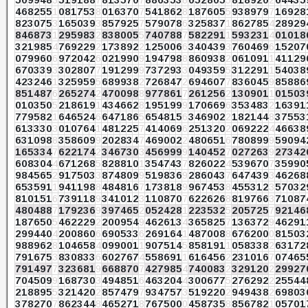
5
0
9
9
4
8
3
5
1
9
1
8
8
7
8
1
3
5
7
0
7
8
8
6
3
5
3
8
0
5
2
8
0
5
5
8
1
8
9
2
0
2
6
4
4
3
5
4
6
8
2
5
5
1
0
8
1
7
5
3
8
0
1
6
3
7
0
7
5
4
1
8
6
2
8
1
8
7
6
0
5
5
9
3
8
9
7
9
7
1
6
9
2
8
8
2
3
0
7
5
3
1
6
5
0
3
9
3
8
5
7
9
2
5
7
5
7
9
0
7
8
6
3
2
5
8
3
7
1
8
6
2
7
8
5
4
2
8
9
2
9
8
4
6
8
7
3
1
2
9
5
9
8
3
2
8
3
8
0
0
5
5
7
4
0
7
8
8
7
5
8
2
2
9
1
1
5
9
3
2
3
1
4
0
1
0
1
8
3
2
1
9
8
5
4
7
6
9
2
2
9
2
1
7
3
8
9
2
2
1
2
5
0
0
6
6
3
4
0
4
3
9
3
7
6
0
4
6
9
6
1
5
2
0
7
0
7
9
9
6
0
6
9
7
2
0
4
2
6
0
2
1
9
9
0
9
1
9
4
7
9
8
8
8
6
0
9
3
8
2
0
6
1
0
9
1
1
4
1
1
2
9
6
7
0
3
3
9
3
3
0
2
8
0
7
7
1
9
1
2
9
9
9
7
3
7
2
9
3
3
0
4
9
3
5
9
5
3
1
2
2
9
1
1
5
4
0
3
8
4
2
3
2
4
6
1
3
2
5
9
5
9
5
6
8
9
9
3
8
2
7
2
6
8
4
7
2
6
9
4
6
0
7
7
8
3
6
0
4
5
9
8
5
8
8
6
8
5
1
4
8
7
6
2
6
5
2
7
4
2
4
7
0
0
9
8
8
9
7
7
8
6
1
7
2
6
1
2
5
6
2
1
3
0
9
0
1
1
0
1
5
0
3
0
1
0
3
5
0
5
2
1
8
6
1
9
1
4
3
4
6
6
2
8
1
9
5
1
9
9
9
1
7
0
6
6
9
6
3
5
3
4
8
3
2
1
6
3
9
1
7
7
9
5
8
2
1
6
4
6
5
2
4
6
6
4
7
1
8
6
5
6
5
4
8
1
5
6
3
4
6
9
0
2
2
1
8
2
1
4
4
8
3
7
5
5
3
6
1
3
3
3
0
3
0
1
0
7
6
4
1
4
8
1
2
2
5
7
4
1
4
0
6
9
6
2
5
1
3
2
0
2
0
6
9
2
2
2
4
4
6
6
3
8
6
3
1
0
9
8
8
3
5
8
6
0
9
9
2
0
2
8
3
4
7
4
6
9
0
0
2
2
4
8
0
6
5
1
6
7
8
0
8
9
9
9
5
9
0
9
4
1
6
5
3
3
4
7
6
2
2
1
7
4
2
3
4
6
7
3
0
3
4
5
6
9
9
9
9
1
4
0
4
5
2
7
0
2
7
2
6
3
9
2
7
3
4
2
6
0
8
3
0
4
4
6
7
1
2
6
8
5
8
2
8
8
1
0
1
3
5
4
7
4
3
7
8
2
6
0
2
2
4
5
3
9
6
7
0
7
3
5
9
9
0
9
8
4
5
6
5
2
9
1
7
5
0
3
3
8
7
4
8
0
9
9
5
1
9
8
3
6
9
2
8
6
0
4
3
7
6
4
7
4
3
9
3
4
6
2
6
8
6
5
3
5
9
1
1
9
4
1
1
9
8
8
4
8
4
8
1
6
7
1
7
3
8
1
8
9
9
6
7
4
5
3
8
4
5
5
3
1
2
3
5
7
0
3
2
8
1
0
1
5
1
6
7
3
9
1
1
8
9
3
4
1
0
1
2
3
1
1
0
8
7
0
7
6
2
2
6
2
6
8
8
1
9
7
6
6
3
7
1
0
8
7
4
8
0
4
8
8
7
1
7
9
2
3
6
9
3
9
7
4
6
5
2
0
5
2
4
2
8
1
2
2
3
5
3
2
5
2
0
5
7
2
5
7
9
2
1
4
6
1
8
7
6
5
0
5
4
6
2
2
2
9
2
2
0
0
9
5
4
9
4
6
2
6
1
3
4
3
6
5
8
2
5
7
1
3
6
3
7
2
9
4
6
2
9
1
2
9
9
4
4
0
4
2
0
0
8
6
0
6
6
9
0
5
3
3
6
2
6
9
1
6
4
1
4
8
7
0
0
8
8
6
7
6
2
0
0
0
8
1
5
0
3
9
8
8
9
6
2
8
1
0
4
6
5
8
4
0
9
9
0
0
1
1
9
0
7
5
1
4
5
8
5
8
1
9
1
1
0
5
8
3
3
8
2
6
3
1
7
2
7
9
1
6
7
5
3
8
3
0
8
3
3
6
6
0
2
7
6
7
4
5
5
8
6
9
1
1
6
1
6
4
5
6
2
2
3
1
0
1
6
7
0
7
4
6
5
7
9
1
4
9
7
7
3
2
3
6
8
1
9
6
6
8
8
7
0
7
4
2
7
9
8
5
4
7
4
0
0
8
3
2
3
2
9
1
2
0
2
2
9
9
2
7
7
0
4
5
0
9
9
1
6
8
7
3
0
3
4
9
4
8
5
1
6
4
6
3
2
0
4
4
3
0
0
6
7
7
5
2
7
6
2
9
2
2
2
5
5
4
4
2
1
8
8
9
5
5
3
2
1
4
2
0
2
8
5
7
4
7
9
7
9
3
4
7
5
7
3
5
1
9
2
2
0
2
9
4
9
4
3
8
2
6
9
8
0
3
3
7
8
2
7
0
7
8
6
2
3
4
4
8
4
6
5
2
7
1
8
7
6
7
5
0
0
0
4
5
8
7
3
5
8
8
5
6
7
8
2
1
0
5
7
0
1