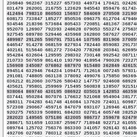
2
3
6
8
4
0
4
9
6
2
3
6
7
4
3
1
5
2
2
7
9
6
5
7
3
0
3
3
4
4
9
7
3
4
7
1
7
0
4
2
1
3
0
2
4
2
6
0
3
1
4
7
9
7
2
6
2
0
0
1
1
2
1
6
7
5
5
1
1
2
3
6
2
9
2
9
4
5
5
4
3
7
8
5
9
4
7
6
4
6
1
7
4
3
4
1
2
4
9
4
4
7
9
8
3
1
0
1
8
6
0
5
0
3
3
1
5
6
9
3
7
1
5
8
4
0
6
9
6
2
7
0
5
0
8
8
3
2
1
9
0
6
0
8
1
7
3
1
7
3
3
8
4
7
2
1
8
5
2
7
7
5
8
5
0
5
3
6
9
0
9
6
3
7
5
3
6
1
2
7
0
4
4
4
7
9
4
6
9
3
4
5
4
6
1
2
1
8
3
9
6
6
5
7
3
6
8
4
3
8
0
5
4
3
3
6
7
2
0
8
5
1
6
4
8
1
3
6
7
4
3
6
8
7
4
9
5
2
0
7
0
7
1
2
6
9
0
7
7
7
9
2
3
9
3
3
2
4
8
6
2
8
1
0
7
9
0
5
3
8
5
5
3
2
7
4
2
2
7
5
6
3
9
2
7
5
4
5
9
6
8
9
7
8
0
8
5
2
9
4
4
6
1
4
3
5
9
6
8
5
3
6
2
8
0
0
0
5
8
7
6
2
7
9
0
9
0
4
7
4
8
9
9
8
7
6
2
9
1
2
6
5
2
5
9
0
7
9
1
1
7
5
3
1
4
4
8
1
0
7
5
9
5
5
8
3
1
9
0
6
6
3
7
0
0
5
6
4
6
5
4
7
2
9
1
4
2
7
8
6
0
6
8
1
5
9
5
8
2
7
9
3
4
7
7
8
2
4
4
0
4
8
5
9
0
8
3
2
2
9
1
7
3
4
0
2
1
6
1
7
5
1
5
6
4
0
4
6
8
1
2
7
2
9
7
3
0
4
2
0
2
7
7
8
2
6
8
5
2
0
3
8
4
1
5
6
2
6
9
5
9
5
4
2
8
4
3
6
3
2
6
0
4
4
1
2
9
5
9
5
5
2
9
8
3
0
2
2
7
3
0
1
4
8
3
9
9
2
5
4
2
6
0
8
7
1
1
2
1
0
7
3
3
6
5
0
7
6
5
9
5
8
6
1
4
1
0
1
1
9
3
7
9
0
9
4
1
8
9
5
4
9
7
9
0
0
2
6
8
7
2
3
2
7
1
5
6
9
0
8
8
3
4
5
0
8
7
6
0
7
6
8
6
2
8
6
8
7
9
7
0
7
9
1
5
4
8
0
8
3
6
2
8
4
9
4
4
3
6
1
5
8
9
4
5
1
4
5
6
3
2
9
4
6
1
7
6
4
2
3
4
7
1
0
9
4
7
1
8
7
1
2
6
1
6
7
0
0
7
2
4
5
9
5
7
9
3
1
2
9
1
0
8
1
9
7
4
8
8
0
5
5
0
6
3
1
3
8
2
3
7
8
0
9
2
2
4
9
9
0
7
6
4
1
7
5
8
5
0
5
9
6
3
6
9
0
3
6
2
1
2
3
8
1
2
0
6
0
6
3
0
7
5
2
6
8
5
8
0
4
3
2
5
1
4
7
7
5
7
3
9
2
4
6
0
8
8
6
8
9
2
9
4
3
5
6
2
1
3
7
9
5
8
0
1
1
2
5
9
9
6
9
6
7
1
5
4
9
5
5
5
6
0
8
3
8
2
1
3
8
5
0
7
7
9
2
1
5
1
9
3
8
0
6
4
1
8
6
9
7
4
0
4
4
3
0
1
9
5
5
0
8
6
9
2
2
4
0
3
5
0
1
9
1
1
4
2
8
5
3
8
4
6
3
5
9
0
3
7
4
4
1
5
9
5
0
2
8
4
3
8
0
7
0
7
6
4
1
7
6
6
3
2
5
5
2
1
0
6
8
5
9
5
4
9
0
4
4
3
8
1
7
7
2
6
8
3
1
1
2
7
0
4
2
8
3
2
6
4
1
7
4
8
3
4
1
6
0
8
4
3
1
3
7
6
2
0
2
7
2
4
0
1
1
2
6
0
9
8
7
5
7
2
3
0
8
8
2
9
0
6
6
7
4
4
5
9
7
1
6
7
8
4
7
0
7
9
7
6
9
3
1
0
7
7
1
2
6
9
4
6
1
4
1
8
5
7
9
2
0
2
7
5
3
7
6
5
3
3
9
3
5
0
8
8
9
1
1
6
8
4
2
0
3
3
0
2
7
8
1
4
5
6
0
5
7
4
8
3
3
8
2
5
2
2
8
2
0
2
3
5
1
4
9
5
6
5
2
0
7
5
1
8
6
5
4
3
2
0
0
5
5
9
8
6
7
3
7
1
3
5
9
6
7
8
6
6
2
4
7
9
2
8
8
6
7
1
8
5
3
1
6
5
9
5
1
0
3
3
8
7
6
2
5
9
6
7
7
5
7
1
8
9
4
8
3
9
2
2
7
1
2
3
6
1
0
5
5
0
8
9
7
6
4
1
1
2
5
7
0
2
2
7
5
6
3
7
6
4
8
6
3
3
0
0
0
3
4
1
0
5
7
3
9
2
6
1
4
3
7
6
1
4
0
8
4
9
2
7
0
6
6
0
2
7
6
8
3
2
7
8
0
3
1
2
3
6
3
8
1
5
7
3
2
5
9
1
3
3
6
9
1
4
3
6
8
5
7
6
8
3
8