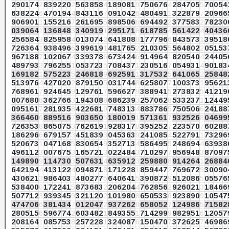
2
9
0
1
7
4
2
8
3
9
2
2
0
2
5
6
3
8
5
8
4
1
8
9
0
8
1
9
7
5
0
6
7
6
4
2
8
4
7
0
5
5
7
0
0
5
4
6
3
8
2
2
4
6
4
7
0
1
9
4
4
8
4
3
1
1
6
7
0
9
1
0
4
2
6
4
8
0
4
9
1
1
3
2
2
8
7
9
7
2
0
9
6
6
9
0
6
9
0
1
1
1
5
5
2
1
6
7
2
6
1
6
9
5
5
8
9
8
5
0
6
6
6
9
4
4
9
2
2
3
7
7
5
8
3
2
7
8
2
3
0
0
3
9
0
6
4
1
1
3
6
8
4
8
3
3
4
0
9
1
9
1
2
9
5
1
7
1
8
6
1
8
7
8
5
4
5
6
1
4
2
2
4
4
0
4
3
6
2
5
6
5
8
4
3
8
2
5
9
5
8
4
0
1
3
0
7
4
2
6
4
1
8
0
8
8
1
7
7
7
9
6
6
8
4
3
5
7
3
1
3
9
5
1
8
7
2
6
3
6
4
1
9
3
8
4
9
6
6
3
9
9
6
1
9
1
4
8
1
7
6
5
2
2
1
0
3
0
5
5
5
6
4
8
0
2
2
0
5
1
5
3
9
6
7
1
8
8
7
1
0
2
0
6
7
4
3
3
9
3
7
8
6
6
7
3
4
2
4
6
9
1
4
9
6
4
1
8
2
0
5
4
0
4
2
4
4
0
5
4
8
9
7
9
3
3
7
9
6
2
5
5
1
0
5
3
7
2
3
5
7
0
8
4
3
7
1
2
3
0
5
1
6
7
0
5
4
9
3
1
4
9
0
1
8
3
1
6
9
1
8
2
1
5
7
5
2
2
3
5
2
4
6
8
1
8
9
6
9
2
5
9
1
1
3
1
7
5
3
2
5
6
4
1
0
6
5
2
2
5
8
4
8
5
1
3
9
7
6
4
4
2
7
0
2
0
2
8
7
9
1
5
0
5
0
3
1
7
4
4
8
6
2
5
8
0
7
7
1
0
0
3
7
3
1
9
5
6
2
1
7
6
8
9
6
1
7
9
2
4
6
4
5
9
1
2
9
7
6
1
7
5
9
6
6
2
7
9
3
8
8
9
4
1
5
2
7
3
8
3
2
5
4
1
2
1
9
0
0
7
6
8
0
8
3
6
2
7
6
6
3
1
9
4
3
0
8
8
6
8
6
2
3
9
3
2
5
7
0
6
2
8
5
3
3
2
3
7
1
1
2
4
4
9
0
9
5
1
6
1
7
2
8
1
9
3
5
8
4
2
2
6
8
1
9
7
4
8
3
1
3
4
8
8
3
7
8
6
5
7
5
0
5
0
6
6
2
4
1
8
8
3
6
6
4
6
0
6
8
8
9
5
1
6
7
9
0
3
6
5
0
5
1
8
0
0
1
9
1
5
7
1
3
6
1
7
9
3
2
5
2
6
8
0
4
6
9
9
7
2
6
3
5
3
8
8
6
5
0
7
5
3
7
6
2
6
1
9
1
9
2
8
3
1
7
8
3
9
5
2
5
2
7
2
2
3
5
7
0
7
6
0
2
8
8
1
8
6
2
9
6
6
6
7
9
1
5
7
3
4
5
1
8
3
9
3
0
4
5
3
6
3
9
2
4
1
0
8
5
4
5
2
2
7
9
1
1
7
3
2
9
6
5
2
0
6
7
3
1
0
4
7
1
6
8
5
8
3
0
6
5
4
9
3
5
2
7
1
3
4
5
8
6
4
9
5
5
2
4
8
6
9
4
4
6
3
9
3
8
4
9
6
1
1
2
3
0
0
7
6
7
5
3
1
6
5
7
2
1
3
0
2
2
4
8
4
3
7
1
0
2
9
7
7
9
5
6
9
4
8
3
8
7
0
9
7
1
4
9
8
9
0
9
1
1
4
7
3
0
3
5
0
7
6
3
1
4
6
3
5
9
1
2
3
2
5
9
8
8
0
8
9
1
4
2
6
4
1
2
6
8
8
4
6
4
2
1
9
4
4
4
1
3
1
2
2
4
0
9
4
8
7
1
8
1
7
1
2
2
8
1
8
5
9
4
4
7
2
7
6
9
6
7
2
9
3
0
0
9
0
4
3
0
6
2
1
3
9
8
6
4
0
3
3
4
8
0
2
7
7
5
6
4
0
6
4
1
5
3
9
0
8
7
2
9
5
1
2
0
8
6
5
0
5
5
7
6
5
3
8
4
0
0
0
1
7
2
2
4
1
5
8
7
3
6
8
3
2
2
0
6
2
0
4
4
7
6
2
8
5
6
2
9
2
6
0
2
1
3
1
8
4
6
6
5
0
7
7
1
2
3
9
3
9
3
4
5
9
3
2
1
1
2
0
2
1
0
1
9
8
0
8
6
5
0
5
3
3
6
9
2
3
8
9
0
9
1
0
5
4
7
4
7
4
7
0
6
6
3
8
1
4
3
4
7
0
1
2
0
4
7
2
9
3
7
2
6
2
8
6
5
8
0
5
2
7
1
2
4
9
8
6
5
7
1
5
8
2
2
8
0
5
1
5
6
5
9
6
7
7
4
2
6
0
3
4
8
2
1
8
4
9
3
5
5
1
7
1
4
2
9
9
9
9
8
2
9
5
1
6
1
2
0
5
7
2
0
8
1
6
4
1
0
8
5
7
5
3
8
2
5
7
2
2
8
1
3
2
4
0
8
7
6
1
5
0
4
7
0
7
3
7
2
6
2
5
7
4
6
9
8
6