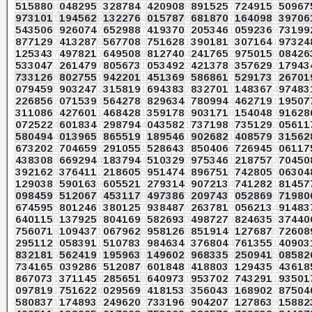
5
1
5
8
8
0
8
0
4
8
2
9
5
5
3
2
8
7
8
4
3
4
2
0
9
0
8
8
8
9
1
5
2
5
7
7
2
4
9
1
5
6
5
0
9
6
7
9
7
3
1
0
1
1
1
9
4
5
6
2
8
1
3
2
2
7
6
4
0
1
5
7
8
7
6
6
8
1
8
7
0
7
1
6
4
0
9
8
8
3
9
7
0
6
5
4
3
5
0
6
6
9
2
6
0
7
4
2
6
5
2
9
8
8
7
4
1
9
3
7
0
7
2
0
5
3
4
6
1
0
5
9
2
3
6
9
7
3
1
9
9
8
7
7
1
2
9
2
4
1
3
2
8
7
6
5
6
7
7
0
8
8
7
5
1
6
2
8
1
3
9
0
1
8
1
9
3
0
7
1
6
4
1
9
7
3
2
4
1
2
5
3
4
3
7
4
9
7
8
2
1
3
6
4
9
5
0
8
8
8
1
2
7
4
0
4
2
4
1
7
6
5
2
9
7
5
0
1
5
6
0
8
4
2
6
5
3
3
0
4
7
2
2
6
1
4
7
9
7
8
0
5
6
7
3
1
0
5
3
4
9
2
2
4
2
1
3
7
8
6
3
5
7
6
2
9
2
1
7
9
4
3
7
3
3
1
2
6
8
8
0
2
7
5
5
1
9
4
2
2
0
1
1
4
5
1
3
6
9
6
5
8
6
8
6
1
7
5
2
9
1
7
3
1
2
6
7
0
1
0
7
9
4
5
9
5
9
0
3
2
4
7
2
3
1
5
8
1
9
1
6
9
4
3
8
3
2
8
3
2
7
0
1
1
1
4
8
3
6
7
4
9
7
4
8
3
2
2
6
8
5
6
2
0
7
1
5
3
9
3
5
6
4
2
7
8
6
8
2
9
6
3
4
7
7
8
0
9
9
4
4
4
6
2
7
1
9
1
1
9
5
0
7
3
1
1
0
8
6
5
4
2
7
6
0
1
1
4
6
8
4
2
8
1
3
5
9
1
7
8
6
9
0
3
1
7
1
8
1
5
4
0
4
8
3
9
1
6
2
8
0
7
2
5
2
2
4
6
0
1
8
3
4
7
2
9
8
7
9
4
4
0
4
3
5
8
2
1
7
3
7
1
9
8
8
7
3
5
1
2
9
2
0
5
6
1
1
5
8
0
4
9
4
4
0
1
3
9
6
5
2
8
6
5
5
1
9
1
1
8
9
5
4
6
1
9
0
2
6
8
2
1
4
0
8
5
7
9
7
3
1
5
6
2
6
7
3
2
0
2
2
7
0
4
6
5
9
5
2
9
1
0
5
5
1
5
2
8
6
4
3
7
8
5
0
4
0
6
6
7
2
6
9
4
5
9
0
6
1
1
7
4
3
8
3
0
8
8
6
6
9
2
9
4
4
1
8
3
7
9
4
4
5
1
0
3
2
9
2
9
7
5
3
4
6
1
2
1
8
7
5
7
3
7
0
4
5
0
3
9
2
1
6
2
8
3
7
6
4
1
1
2
2
1
8
6
0
5
5
9
5
1
4
7
4
2
8
9
6
7
5
1
6
7
4
2
8
0
5
5
0
6
3
0
4
1
2
9
0
3
8
2
5
9
0
1
6
3
9
6
0
5
5
2
1
3
2
7
9
3
1
4
5
9
0
7
2
1
3
4
7
4
1
2
8
2
1
8
1
4
5
7
0
9
8
4
5
9
5
5
1
2
0
6
7
4
4
5
3
1
1
7
8
4
9
7
3
8
6
5
2
0
9
7
4
3
7
0
5
2
8
6
9
6
7
1
9
8
0
6
7
4
5
9
5
5
8
0
1
2
4
6
1
3
8
0
1
2
5
7
9
3
8
4
8
7
6
2
6
3
7
8
1
9
0
5
6
2
1
3
4
9
1
4
8
3
6
4
0
1
1
5
6
1
3
7
9
2
5
7
8
0
4
1
6
9
6
5
8
2
6
9
3
3
4
9
8
7
2
7
9
8
2
4
6
3
5
8
3
7
4
4
0
7
5
6
0
7
1
8
1
0
9
4
3
7
1
0
6
7
9
6
2
8
9
5
8
1
2
6
8
8
5
1
9
1
4
5
1
2
7
6
8
7
6
7
2
6
0
8
2
9
5
1
1
2
3
0
5
8
3
9
1
1
5
1
0
7
8
3
2
9
8
4
6
3
4
7
3
7
6
8
0
4
4
7
6
1
3
5
5
1
4
0
9
0
3
8
3
2
1
8
1
9
5
6
2
4
1
9
1
1
9
5
9
6
3
9
1
4
9
6
0
2
2
9
6
8
3
3
5
8
2
5
0
9
4
1
5
0
8
5
8
2
7
3
4
1
6
5
2
0
3
9
2
8
6
5
5
1
2
0
8
7
6
6
0
1
8
4
8
3
4
1
8
8
0
3
3
1
2
9
4
3
5
8
4
3
6
1
8
8
6
7
0
7
3
1
3
7
1
1
4
5
9
2
8
5
6
5
1
6
6
4
0
9
7
3
1
9
5
3
7
0
2
2
7
4
3
2
9
1
1
9
3
5
0
1
0
9
7
8
1
9
1
7
5
1
6
2
2
4
0
2
9
5
6
9
6
4
1
8
1
5
3
8
3
5
6
0
4
3
7
1
6
8
9
0
2
2
8
7
5
0
4
5
8
0
8
3
7
1
1
7
4
8
9
3
3
2
4
9
6
2
0
2
7
3
3
1
9
6
6
9
0
4
2
0
7
7
1
2
7
8
6
3
9
1
5
8
8
2