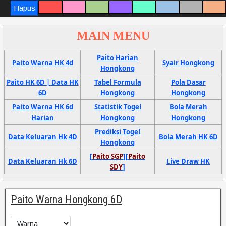
Hapus
Paito Sydney
Paito Singapura
MAIN MENU
Paito Harian
Paito Warna HK 4d
Syair Hongkong
Hongkong
Paito HK 6D | Data HK
Tabel Formula
Pola Dasar
6D
Hongkong
Hongkong
Paito Warna HK 6d
Statistik Togel
Bola Merah
Harian
Hongkong
Hongkong
Prediksi Togel
Data Keluaran Hk 4D
Bola Merah HK 6D
Hongkong
[
][
Paito SGP
Paito
Data Keluaran Hk 6D
Live Draw HK
]
SDY
Paito Warna Hongkong 6D