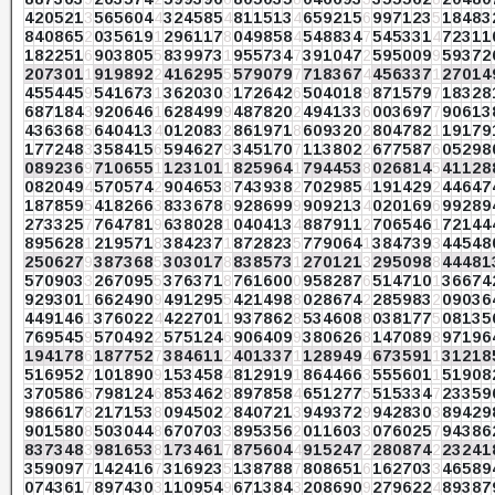
4
2
0
5
2
1
3
5
6
5
6
0
4
4
3
2
4
5
8
5
4
8
1
1
5
1
3
4
6
5
9
2
1
5
6
9
9
7
1
2
3
5
1
8
4
8
3
8
4
0
8
6
5
2
0
3
5
6
1
9
1
2
9
6
1
1
7
8
0
4
9
8
5
8
4
5
4
8
8
3
4
7
5
4
5
3
3
1
4
7
2
3
1
1
1
8
2
2
5
1
6
9
0
3
8
0
5
5
8
3
9
9
7
3
1
9
5
5
7
3
4
7
3
9
1
0
4
7
2
5
9
5
0
0
9
9
5
9
3
7
2
2
0
7
3
0
1
1
9
1
9
8
9
2
2
4
1
6
2
9
5
5
5
7
9
0
7
9
7
7
1
8
3
6
7
4
4
5
6
3
3
7
1
2
7
0
1
4
4
5
5
4
4
5
9
5
4
1
6
7
3
1
3
6
2
0
3
0
3
1
7
2
6
4
2
6
5
0
4
0
1
8
9
8
7
1
5
7
9
7
1
8
3
2
8
6
8
7
1
8
4
3
9
2
0
6
4
6
1
6
2
8
4
9
9
9
4
8
7
8
2
0
2
4
9
4
1
3
3
6
0
0
3
6
9
7
7
9
0
6
1
3
4
3
6
3
6
8
5
6
4
0
4
1
3
4
0
1
2
0
8
3
2
8
6
1
9
7
1
8
6
0
9
3
2
0
2
8
0
4
7
8
2
1
1
9
1
7
9
1
7
7
2
4
8
3
3
5
8
4
1
5
6
5
9
4
6
2
7
9
3
4
5
1
7
0
7
1
1
3
8
0
2
2
6
7
7
5
8
7
6
0
5
2
9
8
0
8
9
2
3
6
9
7
1
0
6
5
5
1
1
2
3
1
0
1
1
8
2
5
9
6
4
1
7
9
4
4
5
3
8
0
2
6
8
1
4
5
4
1
1
2
8
0
8
2
0
4
9
4
5
7
0
5
7
4
2
9
0
4
6
5
3
8
7
4
3
9
3
8
2
7
0
2
9
8
5
4
1
9
1
4
2
9
2
4
4
6
4
7
1
8
7
8
5
9
5
4
1
8
2
6
6
3
8
3
3
6
7
8
6
9
2
8
6
9
9
9
9
0
9
2
1
3
4
0
2
0
1
6
9
6
9
9
2
8
9
2
7
3
3
2
5
7
7
6
4
7
8
1
9
6
3
8
0
2
8
1
0
4
0
4
1
3
4
8
8
7
9
1
1
2
7
0
6
5
4
6
1
7
2
1
4
4
8
9
5
6
2
8
1
2
1
9
5
7
1
8
3
8
4
2
3
7
1
8
7
2
8
2
3
5
7
7
9
0
6
4
1
3
8
4
7
3
9
3
4
4
5
4
8
2
5
0
6
2
7
9
3
8
7
3
6
8
5
3
0
3
0
1
7
8
8
3
8
5
7
3
1
2
7
0
1
2
1
3
2
9
5
0
9
8
8
4
4
4
8
1
5
7
0
9
0
3
3
2
6
7
0
9
5
5
3
7
6
3
7
1
8
7
6
1
6
0
0
0
9
5
8
2
8
7
6
5
1
4
7
1
0
1
3
6
6
7
4
9
2
9
3
0
1
1
6
6
2
4
9
0
9
4
9
1
2
9
5
5
4
2
1
4
9
8
8
0
2
8
6
7
4
2
2
8
5
9
8
3
2
0
9
0
3
6
4
4
9
1
4
6
1
3
7
6
0
2
2
4
4
2
2
7
0
1
1
9
3
7
8
6
2
8
5
3
4
6
0
8
8
0
3
8
1
7
7
5
0
8
1
3
5
7
6
9
5
4
5
9
5
7
0
4
9
2
2
5
7
5
1
2
4
6
9
0
6
4
0
9
9
3
8
0
6
2
6
8
1
4
7
0
8
9
8
9
7
1
9
6
1
9
4
1
7
8
6
1
8
7
7
5
2
7
3
8
4
6
1
1
2
4
0
1
3
3
7
1
1
2
8
9
4
9
4
6
7
3
5
9
1
1
3
1
2
1
8
5
1
6
9
5
2
7
1
0
1
8
9
0
9
1
5
3
4
5
8
4
8
1
2
9
1
9
1
8
6
4
4
6
6
3
5
5
5
6
0
1
1
5
1
9
0
8
3
7
0
5
8
6
5
7
9
8
1
2
4
6
8
5
3
4
6
2
8
8
9
7
8
5
8
4
6
5
1
2
7
7
5
5
1
5
3
3
4
7
2
3
3
5
9
9
8
6
6
1
7
8
2
1
7
1
5
3
8
0
9
4
5
0
2
2
8
4
0
7
2
1
3
9
4
9
3
7
2
9
9
4
2
8
3
0
3
8
9
4
2
9
9
0
1
5
8
0
8
5
0
3
0
4
4
8
6
7
0
7
0
3
3
8
9
5
3
5
6
2
0
1
1
6
0
3
3
0
7
6
0
2
5
7
9
4
3
8
6
8
3
7
3
4
8
3
9
8
1
6
5
3
8
1
7
3
4
6
1
7
8
7
5
6
0
4
4
9
1
5
2
4
7
2
2
8
0
8
7
4
2
2
3
2
4
1
3
5
9
0
9
7
7
1
4
2
4
1
6
7
3
1
6
9
2
3
5
1
3
8
7
8
8
7
8
0
8
6
5
1
6
1
6
2
7
0
3
3
4
6
5
8
9
0
7
4
3
6
1
7
8
9
7
4
3
0
3
1
1
0
9
5
4
9
6
7
1
3
8
4
3
2
0
8
6
9
0
9
2
7
9
6
2
2
4
8
9
3
8
7