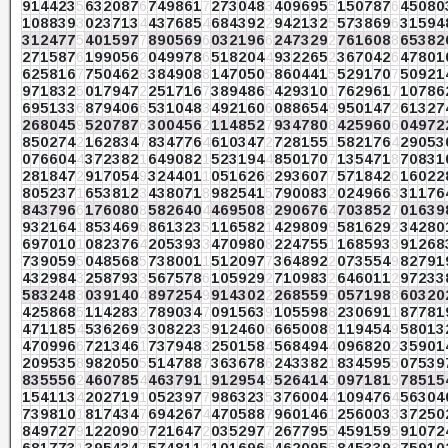
9
1
4
4
2
3
5
6
3
2
0
8
7
6
7
4
9
8
6
1
7
2
7
3
0
4
8
3
4
0
9
6
9
5
5
1
5
0
7
8
7
6
4
5
0
8
0
1
0
8
8
3
9
3
0
2
3
7
1
3
4
4
3
7
6
8
5
4
6
8
4
3
9
2
2
9
4
2
1
3
2
5
5
7
3
8
6
9
6
3
1
5
9
4
3
1
2
4
7
7
5
4
0
1
5
9
7
7
8
9
0
5
6
9
6
0
3
2
1
9
6
6
2
4
7
3
2
9
2
7
6
1
6
0
8
8
6
5
3
8
2
2
7
1
5
8
7
6
1
9
9
0
5
6
2
0
4
9
9
7
8
6
5
1
8
2
0
4
4
9
3
2
2
6
5
2
3
6
7
0
4
2
6
4
7
8
0
1
6
2
5
8
1
6
7
7
5
0
4
6
2
8
3
8
4
9
0
8
8
1
4
7
0
5
0
5
8
6
0
4
4
1
5
5
2
9
1
7
0
7
5
0
9
2
1
9
7
1
8
3
2
5
0
1
7
9
4
7
2
2
5
1
7
1
6
7
3
8
9
4
8
6
5
4
2
9
3
1
0
1
7
6
2
9
6
1
7
1
0
7
8
6
6
9
5
1
3
3
6
8
7
9
4
0
6
6
5
3
1
0
4
8
3
4
9
2
1
6
0
6
0
8
8
6
5
4
9
9
5
0
1
4
7
2
6
1
3
2
7
2
6
8
0
4
5
9
5
2
0
7
8
7
6
3
0
0
4
5
6
2
1
1
4
8
5
2
7
9
3
4
7
8
0
8
4
2
5
9
6
0
6
0
4
9
7
2
8
5
0
2
7
4
2
1
6
2
8
3
4
7
8
3
4
7
7
6
4
6
1
0
3
4
7
2
7
2
8
1
5
5
1
5
8
2
1
7
6
4
2
9
0
5
3
0
7
6
6
0
4
4
3
7
2
3
8
2
1
6
4
9
0
8
2
1
5
2
3
1
9
4
4
8
5
0
1
7
0
7
1
3
5
4
7
1
8
7
0
8
3
1
2
8
1
8
4
7
2
9
1
7
0
5
4
9
3
2
4
4
0
1
1
0
5
1
6
2
6
8
2
9
3
6
0
7
7
5
7
1
8
4
2
6
1
6
0
2
2
8
0
5
2
3
7
1
6
5
3
8
1
2
3
4
3
8
0
7
1
8
9
8
2
5
4
1
5
7
9
0
0
8
3
2
0
2
4
9
6
6
3
3
1
1
7
6
8
4
3
7
9
6
6
1
7
6
0
8
0
8
5
8
2
6
4
0
4
4
6
9
5
0
8
8
2
9
0
6
7
6
4
7
0
3
8
5
2
7
0
1
6
3
9
9
3
2
1
6
4
1
8
5
3
4
6
9
6
8
6
1
3
2
3
5
1
1
6
5
8
2
1
4
2
9
8
0
9
9
5
8
1
6
2
9
2
3
4
2
8
0
6
9
7
0
1
0
1
0
8
2
3
7
6
4
2
0
5
3
9
3
3
4
7
0
9
8
0
8
2
2
4
7
5
5
1
1
6
8
5
9
3
3
9
1
2
6
8
7
3
9
0
5
9
5
0
4
8
5
6
8
5
7
3
8
0
0
1
1
5
1
2
0
9
7
7
3
6
4
8
9
2
2
0
7
3
5
5
4
9
8
2
7
9
1
4
3
2
9
8
4
3
2
5
8
7
9
3
3
5
6
7
5
7
8
6
1
0
5
9
2
9
2
7
1
0
9
8
3
2
6
4
6
0
1
1
2
9
7
2
3
3
5
8
3
2
4
8
3
0
3
9
1
4
0
4
8
9
7
2
5
4
9
9
1
4
3
0
2
2
2
6
8
5
5
9
5
0
5
7
1
9
8
8
6
0
3
2
0
4
2
5
8
6
8
5
1
1
4
2
8
3
2
7
8
9
0
3
4
7
0
9
1
5
6
3
9
1
0
5
5
9
8
8
2
3
0
6
9
1
1
8
7
7
8
1
4
7
1
1
8
5
4
5
3
6
2
6
9
6
3
0
8
2
2
3
5
9
1
2
4
6
0
6
6
6
5
0
0
8
8
1
1
9
4
5
4
9
5
8
0
1
3
4
7
0
9
9
6
6
7
2
1
3
4
6
1
7
3
7
9
4
8
3
2
5
0
1
5
8
4
5
6
8
4
9
4
4
0
9
6
8
2
0
2
3
5
9
0
1
2
0
9
5
3
5
8
9
8
2
0
5
0
5
5
1
4
7
8
8
7
3
6
3
6
7
8
6
2
4
3
3
8
2
1
8
3
4
5
9
5
5
0
7
5
3
9
8
3
5
5
5
6
2
4
6
0
7
8
5
4
4
6
3
7
9
1
1
9
1
2
9
5
4
9
5
2
6
4
1
4
5
0
9
7
1
8
1
9
7
8
5
1
5
1
5
4
1
1
3
4
2
0
2
7
1
9
1
0
5
2
3
9
7
7
9
8
6
3
2
3
5
3
7
6
0
0
4
4
1
0
9
4
7
6
4
5
6
3
0
4
7
3
9
8
1
0
1
8
1
7
4
3
4
7
6
9
4
2
6
7
4
4
7
0
5
8
8
7
9
6
0
1
4
6
1
2
5
6
0
0
3
3
3
7
2
5
0
8
4
9
7
2
7
9
1
2
2
0
9
0
9
7
2
1
6
4
7
2
0
3
5
2
9
7
7
2
6
7
7
9
5
5
4
5
9
1
5
9
5
9
1
0
7
2