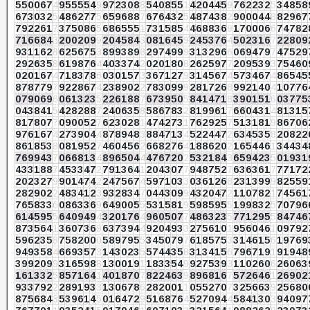
5
5
0
0
6
7
4
9
5
5
5
5
4
9
9
7
2
3
0
8
8
5
4
0
8
5
5
1
4
2
0
4
4
5
9
7
6
2
2
3
2
5
3
4
8
5
8
6
7
3
0
3
2
5
4
8
6
2
7
7
5
6
5
9
6
8
8
7
6
7
6
4
3
2
5
4
8
7
4
3
8
2
9
0
0
0
4
4
8
8
2
9
6
7
7
9
2
2
6
1
7
3
7
5
0
8
6
5
6
8
6
5
5
5
1
7
3
1
5
8
5
4
4
6
8
8
3
6
9
1
7
0
0
0
6
6
7
4
7
8
2
7
1
6
6
8
4
3
2
0
0
2
0
9
9
2
0
4
5
8
4
3
0
8
1
6
4
5
9
2
4
5
3
7
6
4
5
0
2
3
1
6
7
2
2
8
0
9
9
3
1
1
6
2
8
6
2
5
6
7
5
3
8
9
9
3
8
9
8
2
9
7
4
9
9
9
3
1
3
2
9
6
6
0
6
9
4
7
9
7
4
7
5
2
9
2
9
2
6
3
5
8
6
1
9
8
7
6
4
4
0
3
3
7
4
2
0
2
0
1
8
0
8
2
6
2
5
9
7
7
2
0
9
5
3
9
3
7
5
4
6
0
0
2
0
1
6
7
4
7
1
8
3
7
8
6
0
3
0
1
5
7
3
3
6
7
1
2
7
9
3
1
4
5
6
7
4
5
7
3
4
6
7
4
8
6
5
4
5
8
7
8
7
7
9
7
9
2
2
8
6
7
4
2
3
8
9
0
2
2
7
8
3
0
9
9
9
2
8
1
7
2
6
8
9
9
2
1
4
0
4
1
0
7
7
6
0
7
9
0
6
9
6
0
6
1
3
2
3
5
2
2
6
1
8
8
7
6
7
3
9
5
0
5
8
4
1
4
7
1
8
3
9
0
1
5
1
6
0
3
7
7
5
0
4
3
8
4
1
5
4
2
8
2
8
8
7
2
4
0
6
3
5
8
5
8
6
7
8
3
2
8
1
9
9
6
1
7
6
6
0
4
3
1
4
8
1
3
1
5
8
1
7
8
0
7
7
0
9
0
0
5
2
7
6
2
3
0
2
8
1
4
7
4
2
7
3
1
7
6
2
9
2
5
7
5
1
3
1
8
1
9
8
6
7
0
6
9
7
6
1
6
7
4
2
7
3
9
0
4
4
8
7
8
9
4
8
3
8
8
4
7
1
3
4
5
2
2
4
4
7
2
6
3
4
5
3
5
8
2
0
8
2
2
8
6
1
8
5
3
8
0
8
1
9
5
2
7
4
6
0
4
5
6
2
6
6
8
2
7
6
4
1
8
8
6
2
0
2
1
6
5
4
4
6
1
3
4
4
3
4
7
6
9
9
4
3
7
0
6
6
8
1
3
4
8
9
6
5
0
4
4
4
7
6
7
2
0
2
5
3
2
1
8
4
3
6
5
9
4
2
3
5
0
1
9
3
1
4
3
3
1
8
8
7
4
5
3
3
4
7
2
7
9
1
3
6
4
1
2
0
4
3
0
7
7
9
4
8
7
5
2
7
6
3
6
3
6
1
7
7
7
1
7
2
2
0
2
3
2
7
9
9
0
1
4
7
4
2
2
4
7
5
6
7
4
5
9
7
1
0
3
3
0
3
6
1
2
6
8
2
3
1
3
9
9
9
8
2
5
5
9
2
8
2
9
0
2
2
4
8
3
4
1
2
3
9
3
2
8
3
4
7
0
4
4
3
0
9
9
4
3
2
0
4
7
2
1
1
0
7
8
2
1
7
4
5
6
1
7
6
5
8
3
3
6
0
8
6
3
3
6
9
6
4
9
0
0
5
5
5
3
1
5
8
1
9
5
9
8
5
9
5
5
1
9
9
8
3
2
5
7
0
7
9
6
6
1
4
5
9
5
5
6
4
0
9
4
9
4
3
2
0
1
7
6
4
9
6
0
5
0
7
7
4
8
6
3
2
3
5
7
7
1
2
9
5
5
8
4
7
4
6
8
7
3
5
6
4
1
3
6
0
7
3
6
9
6
3
7
3
9
4
4
9
2
0
4
9
3
3
2
7
5
6
1
0
1
9
5
6
0
4
6
1
0
9
7
9
2
5
9
6
2
3
5
8
7
5
8
2
0
0
0
5
8
9
7
9
5
5
3
4
5
0
7
9
7
6
1
8
5
7
5
3
3
1
4
6
1
5
6
1
9
7
6
9
9
4
9
3
5
8
4
6
6
9
3
5
7
3
1
4
3
0
2
3
5
5
7
4
4
3
5
8
3
1
3
4
1
5
6
7
9
6
7
1
9
1
9
1
9
4
8
3
9
9
2
0
9
9
3
1
6
5
9
8
8
1
3
0
0
1
9
1
1
8
3
3
5
4
9
9
2
7
5
3
9
3
1
1
0
2
6
0
6
2
6
0
6
3
1
6
1
3
3
2
5
8
5
7
1
6
4
1
4
0
1
8
7
0
7
8
2
2
4
6
3
9
8
9
6
8
1
6
7
5
7
2
6
4
6
1
2
6
9
0
2
9
3
3
7
9
2
2
2
8
9
1
9
3
3
1
3
0
6
7
8
6
2
8
2
0
0
1
1
0
5
5
2
7
0
7
3
2
5
6
6
3
9
2
5
6
8
0
8
7
5
6
8
4
3
5
3
9
6
1
4
5
0
1
6
4
7
2
9
5
1
6
8
7
6
4
5
2
7
0
9
4
4
5
8
4
1
3
0
3
9
4
0
9
7