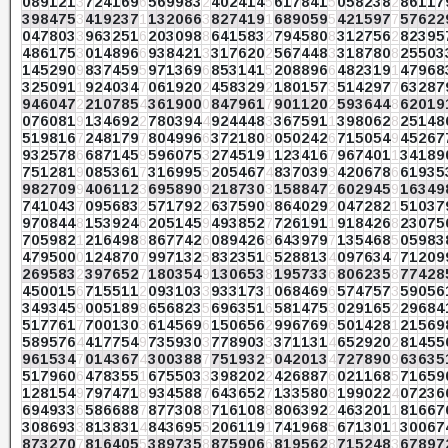
0
8
9
1
2
1
3
7
2
4
1
6
9
6
5
6
9
9
8
3
2
4
0
2
4
1
4
5
6
1
7
8
4
1
5
0
5
8
2
3
8
2
8
6
1
1
7
3
9
8
4
7
5
3
4
1
9
2
3
7
1
1
3
2
0
6
6
3
8
2
7
4
1
9
1
6
8
9
0
5
9
5
4
2
1
5
9
7
7
5
7
6
2
2
0
4
7
8
0
3
3
9
6
3
2
5
1
6
2
0
3
0
9
8
8
6
4
1
5
8
3
2
7
9
4
5
8
0
8
3
1
2
7
5
6
2
8
2
3
9
5
4
8
6
1
7
5
3
0
1
4
8
9
6
6
9
3
8
4
2
1
3
3
1
7
6
2
0
2
5
6
7
4
4
8
3
3
1
8
7
8
0
8
2
5
5
0
3
1
4
5
2
9
0
9
8
3
7
4
5
9
5
9
7
1
3
6
9
6
8
5
3
1
4
1
5
2
0
8
8
9
6
6
4
8
2
3
1
9
1
4
7
9
6
8
3
2
5
0
9
1
1
9
2
4
0
3
4
7
0
6
1
9
2
0
2
4
5
8
3
2
9
2
1
8
0
1
5
7
3
5
1
4
2
9
7
7
6
3
2
8
7
9
4
6
0
4
7
2
2
1
0
7
8
5
4
3
6
1
9
0
0
0
8
4
7
9
6
1
7
9
0
1
1
2
0
2
5
9
3
6
4
4
8
6
2
0
1
9
0
7
6
0
8
1
9
1
3
4
6
9
2
2
7
8
0
3
9
4
4
9
2
4
4
4
8
3
3
6
7
5
9
1
1
3
9
8
0
6
2
8
2
5
1
4
8
5
1
9
8
1
6
7
2
4
8
1
7
9
7
8
0
4
9
9
6
6
3
7
2
1
8
0
8
0
5
0
2
4
2
6
7
1
5
0
5
4
9
4
5
2
6
7
9
3
2
5
7
8
6
6
8
7
1
4
5
9
5
9
6
0
7
5
3
2
7
4
5
1
9
1
1
2
3
4
1
6
7
9
6
7
4
0
1
1
3
4
1
8
9
7
5
1
2
8
1
9
0
8
5
3
6
1
7
3
1
6
9
9
5
5
2
0
5
4
6
7
4
8
3
7
0
3
9
3
4
2
0
6
7
8
6
6
1
9
3
5
9
8
2
7
0
9
9
4
0
6
1
1
2
3
6
9
5
8
9
0
9
2
1
8
7
3
0
3
1
5
8
8
4
7
2
6
0
2
9
4
5
9
1
6
3
4
9
7
4
1
0
4
3
7
0
9
5
6
8
3
2
5
7
1
7
9
2
2
6
3
7
5
9
0
9
8
6
4
0
2
9
2
0
4
7
2
8
2
1
5
1
0
3
7
9
7
0
8
4
4
8
1
5
3
9
2
4
6
2
0
5
1
4
5
9
4
9
3
8
5
2
7
7
2
6
1
9
1
1
9
1
8
4
2
6
8
2
3
0
7
5
7
0
5
9
8
2
1
2
1
6
4
9
8
8
8
6
7
7
4
2
6
0
8
9
4
2
6
8
6
4
3
9
7
9
7
1
3
5
4
6
8
5
0
5
9
8
3
4
7
9
5
0
0
0
1
2
4
8
7
0
7
9
9
7
1
3
2
5
8
3
2
3
5
1
6
5
2
8
8
1
3
4
0
9
7
6
3
4
7
7
1
2
0
9
2
6
9
5
8
3
2
3
9
7
6
5
2
7
1
8
0
3
5
4
9
1
3
0
6
5
3
8
1
9
5
7
3
3
6
8
0
6
2
3
5
8
7
7
4
2
8
4
5
0
0
1
5
6
7
1
5
5
1
1
2
0
9
3
1
0
3
3
9
3
3
1
7
3
1
0
6
8
4
6
9
6
5
7
4
7
5
7
3
5
9
0
5
6
3
4
9
3
4
5
9
0
0
5
1
8
9
8
6
5
6
8
2
3
5
6
9
6
3
5
1
6
5
8
1
4
7
5
3
0
2
9
1
6
5
2
2
9
6
8
4
5
1
7
7
6
1
7
7
0
0
1
3
0
3
6
1
4
5
6
9
6
1
5
0
6
5
6
2
9
9
6
7
6
9
6
5
0
1
4
2
8
1
2
1
5
6
9
5
8
9
5
7
6
4
4
1
7
7
5
4
9
7
3
5
9
3
0
3
7
7
8
9
0
3
3
3
7
1
1
3
1
4
6
5
2
9
2
0
2
8
1
4
5
5
9
6
1
5
3
4
7
0
1
4
3
6
7
4
3
0
0
3
8
8
7
7
5
1
9
3
2
5
0
4
2
0
1
3
4
7
2
7
8
9
0
9
6
3
6
3
5
5
1
7
9
6
0
6
4
7
8
3
5
5
1
6
7
5
5
0
3
3
3
9
8
2
0
2
2
4
2
6
8
8
7
6
0
2
1
1
6
8
5
7
1
6
5
9
1
2
8
1
5
4
9
7
9
7
4
7
1
8
9
3
4
5
8
8
7
6
4
3
6
5
2
7
1
3
3
5
8
0
8
1
9
9
0
2
2
4
0
7
2
3
6
6
9
4
9
3
3
6
5
8
6
6
8
8
7
8
7
7
3
0
8
8
7
1
6
1
0
8
8
8
0
6
3
9
2
2
4
6
3
2
0
1
1
8
1
6
6
7
3
0
8
6
9
3
3
8
1
3
8
3
1
4
8
4
3
6
9
5
5
2
0
6
1
1
9
1
7
4
1
9
6
8
5
6
7
1
3
0
1
1
3
0
0
6
7
8
7
3
2
7
0
7
8
1
6
4
0
5
5
3
8
9
7
3
5
8
8
7
5
9
0
6
6
8
1
9
5
6
2
8
7
1
5
2
4
8
3
6
7
8
9
7