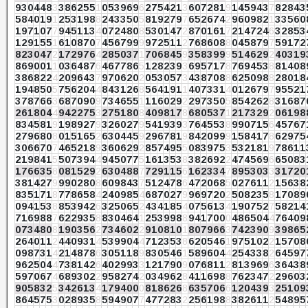
9
3
0
4
4
8
3
3
8
6
2
5
5
1
0
5
3
9
6
9
6
2
7
5
4
2
1
3
6
0
7
2
8
1
9
1
4
5
9
4
3
7
8
2
8
4
3
5
8
4
0
1
9
1
2
5
3
1
9
8
8
2
4
3
3
5
0
5
8
1
9
2
7
9
7
6
5
2
6
7
4
2
9
6
0
9
8
2
1
3
3
5
6
0
1
9
7
1
0
7
7
9
4
5
1
1
3
4
0
7
2
4
8
0
8
5
3
0
1
4
7
2
8
7
0
1
6
1
7
2
1
4
7
2
4
6
3
2
8
5
3
1
2
9
1
5
5
1
6
1
0
8
7
0
7
4
5
6
7
9
9
9
9
7
2
5
1
1
2
7
6
8
6
0
8
8
0
4
5
8
7
9
7
5
9
1
7
2
8
2
3
0
4
7
2
1
7
2
9
7
6
4
2
8
5
0
3
7
1
7
0
6
8
4
5
9
3
5
8
3
9
9
9
5
1
4
6
2
9
2
4
0
3
1
9
8
6
9
0
0
1
1
0
3
6
4
8
7
6
4
6
7
7
8
6
5
1
2
8
2
3
9
3
6
9
5
7
1
7
8
7
6
9
4
5
3
8
8
1
4
0
8
3
8
6
8
2
2
4
2
0
9
6
4
3
7
9
7
0
6
2
0
2
0
5
3
0
5
7
3
4
3
8
7
0
8
8
6
2
5
0
9
8
8
2
8
0
1
8
1
9
4
8
5
0
5
7
5
6
2
0
4
4
8
4
3
1
2
6
8
5
6
4
1
9
1
1
4
0
7
3
3
1
4
0
1
2
6
7
9
7
9
5
5
2
1
3
7
8
7
6
6
3
6
8
7
0
9
0
9
7
3
4
6
5
5
1
1
1
6
0
2
9
2
2
9
7
3
5
0
5
8
5
4
2
6
2
8
3
1
6
8
7
2
6
1
8
0
4
4
9
4
2
2
7
5
3
2
7
5
1
8
0
8
4
0
9
8
1
7
8
6
8
0
5
3
7
1
2
1
7
3
2
9
2
0
6
1
9
8
8
3
4
5
8
1
9
1
9
8
9
2
7
9
3
2
6
0
2
7
9
5
4
1
9
3
9
3
7
6
4
5
5
3
8
9
9
0
7
1
5
6
4
5
7
6
7
2
7
9
6
8
0
8
0
1
5
1
6
5
2
6
3
0
4
4
5
9
2
9
6
7
8
1
9
8
4
2
0
9
9
9
1
5
8
4
1
7
8
6
2
9
7
5
3
0
6
6
7
0
7
4
6
5
2
1
8
9
3
6
0
6
2
9
2
8
5
7
4
9
5
5
0
8
3
9
7
5
3
5
3
2
1
8
1
9
7
8
6
1
1
2
1
9
8
4
1
5
5
0
7
3
9
4
4
9
4
5
0
7
7
5
1
6
1
3
5
3
8
3
8
2
6
9
2
2
4
7
4
5
6
9
6
6
5
0
8
3
1
7
6
6
3
5
8
0
8
1
5
2
9
2
6
3
0
4
8
8
7
7
2
9
1
1
5
6
1
6
2
3
3
4
7
8
9
5
3
0
3
3
3
1
7
2
0
3
8
1
4
2
7
9
9
9
0
2
8
0
8
6
0
9
8
4
3
7
5
1
2
4
7
8
6
4
7
2
0
6
8
5
0
2
7
6
1
1
2
1
5
6
3
8
8
3
5
1
7
1
8
7
7
8
6
5
8
4
2
4
0
9
8
5
4
6
8
7
0
2
7
9
9
6
9
7
2
0
2
5
0
8
2
3
5
8
1
7
0
8
9
0
9
4
1
5
3
8
8
5
3
9
4
2
6
3
2
5
0
6
5
2
4
3
4
1
8
5
4
0
7
5
6
1
3
4
1
9
0
7
5
2
7
5
8
2
1
4
7
1
6
9
8
8
7
6
2
2
9
3
5
8
8
3
0
4
6
4
1
2
5
3
9
9
8
8
9
4
1
7
0
0
0
4
8
6
5
0
4
4
7
6
4
0
9
0
7
3
4
8
0
8
1
9
0
3
5
6
2
7
3
4
6
0
2
2
9
1
0
8
1
0
1
8
0
7
9
6
6
3
7
4
2
3
9
0
9
3
9
8
6
5
2
6
4
0
1
1
2
4
4
0
9
3
1
4
5
3
9
9
0
4
4
7
1
2
3
5
3
8
6
2
0
5
4
6
1
9
7
5
1
0
2
2
1
5
7
0
8
0
9
8
7
3
1
4
2
1
4
8
7
8
6
3
0
5
1
1
8
9
8
3
0
5
4
6
1
5
8
9
6
0
4
4
2
5
4
3
3
8
2
6
4
5
9
7
9
6
2
5
0
4
4
7
3
8
1
4
2
6
4
0
2
9
9
3
3
1
2
1
7
9
0
9
0
7
6
8
1
1
2
8
1
3
9
6
9
6
3
6
4
3
8
5
9
7
0
6
7
4
6
8
9
3
0
2
2
9
5
8
2
7
4
2
0
3
4
9
6
2
8
4
1
1
6
9
8
8
7
6
2
3
4
7
2
2
9
6
0
3
9
0
5
8
3
2
5
3
4
2
6
1
3
4
1
7
9
4
0
0
0
8
1
8
6
2
6
8
6
3
5
7
0
6
6
1
2
0
4
3
9
3
2
5
1
0
9
8
6
4
5
7
5
3
0
2
8
9
3
5
8
5
9
4
9
0
7
7
4
7
7
2
8
3
2
2
5
6
1
9
8
8
3
8
2
6
1
1
2
5
4
8
9
5