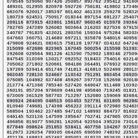
0
7
8
5
4
9
4
5
3
9
0
6
0
6
9
0
7
4
2
6
8
2
5
0
8
5
7
3
8
9
3
7
6
2
8
3
9
5
4
1
2
3
9
4
1
6
0
4
8
9
3
0
1
1
0
1
2
9
5
5
1
8
2
0
9
7
8
6
5
9
2
7
2
6
8
7
5
6
1
8
1
9
4
1
9
8
0
2
2
1
7
3
4
6
6
6
3
0
7
6
4
9
2
0
0
1
7
8
3
8
5
3
9
7
7
8
0
1
4
0
2
2
4
6
1
3
3
9
3
2
5
9
2
7
8
6
5
2
8
3
2
1
8
0
7
3
9
3
6
2
4
5
3
1
4
7
5
0
9
1
7
8
0
1
8
3
4
4
8
8
9
7
1
5
4
9
6
8
1
2
3
7
1
2
5
4
0
7
2
0
9
1
1
6
7
8
7
3
9
1
5
6
4
3
3
8
0
1
1
1
5
6
1
8
7
6
9
6
0
3
4
5
9
0
1
5
9
7
8
6
3
9
3
6
4
7
8
2
7
6
5
2
2
4
7
3
8
9
8
5
2
6
0
8
3
2
9
0
3
6
6
4
1
3
1
6
2
0
3
3
8
2
7
5
3
6
9
6
7
9
1
5
3
4
0
7
8
7
6
7
9
1
8
3
5
8
4
3
2
0
2
1
3
2
8
0
3
5
6
2
1
5
9
3
0
4
4
9
7
5
2
8
4
3
5
8
3
0
3
0
4
7
6
6
3
9
3
6
0
7
5
1
6
2
1
4
6
8
0
8
6
9
7
2
1
1
2
9
3
5
8
7
8
6
5
4
8
0
1
6
7
4
0
9
5
6
4
7
9
8
0
8
8
9
2
4
6
2
1
3
0
8
3
6
1
5
6
7
5
8
1
3
8
2
1
9
7
7
8
7
6
0
3
4
1
6
2
8
6
4
7
2
4
3
1
5
0
9
9
9
4
7
2
6
8
6
5
8
2
3
9
6
5
2
1
6
7
0
4
5
9
5
0
0
2
5
4
9
2
1
5
5
9
8
8
5
1
3
9
3
3
9
2
6
0
8
8
0
2
9
5
6
4
1
9
8
1
3
2
6
8
4
1
5
3
9
0
9
7
5
2
9
0
2
2
1
8
9
3
4
6
1
2
7
5
0
9
8
4
7
5
4
5
9
3
1
0
3
6
9
6
1
3
0
2
1
7
8
0
9
2
3
5
2
7
5
1
8
4
3
3
6
7
5
4
0
1
6
7
6
3
2
1
4
7
0
5
0
6
2
8
2
7
1
8
0
2
2
5
2
0
6
6
1
7
9
8
4
1
8
6
5
3
6
4
4
9
1
1
0
7
6
9
3
2
5
8
2
0
9
0
1
9
7
2
6
9
6
5
3
9
4
1
4
5
6
5
1
7
4
9
4
7
4
1
8
1
3
4
4
1
6
8
1
0
1
5
3
2
4
9
9
9
2
8
0
1
3
9
6
3
0
4
5
9
7
2
8
1
3
0
3
5
2
4
6
6
7
4
1
1
0
3
4
2
6
7
5
1
2
9
1
1
8
6
3
4
5
4
9
3
6
9
2
0
0
7
6
0
8
5
4
1
0
4
9
8
2
1
6
3
7
4
0
8
8
4
5
9
2
6
7
4
3
9
7
7
3
8
2
1
5
2
6
9
8
8
9
2
0
1
8
2
1
3
7
7
4
2
4
7
1
3
6
8
5
7
8
5
3
4
0
4
5
2
7
4
2
0
2
6
4
9
0
4
7
2
9
1
1
4
8
8
7
1
0
3
9
2
3
6
0
1
9
1
1
8
5
7
2
0
4
4
9
7
8
6
0
9
9
0
4
6
1
9
8
8
4
9
5
8
4
0
4
7
1
9
2
4
5
9
0
1
8
2
1
6
7
3
0
0
9
9
3
6
1
5
2
9
2
5
8
7
7
0
3
3
7
1
3
2
9
7
7
1
5
2
0
8
0
8
1
5
9
0
6
9
6
8
3
6
8
4
6
9
0
9
2
4
6
2
8
4
0
9
5
5
0
4
8
5
1
5
6
0
0
3
4
5
3
8
5
2
7
7
9
1
1
6
3
1
8
0
5
5
9
6
2
8
6
8
1
0
9
4
0
4
7
4
9
6
8
1
9
1
7
4
3
9
8
8
4
5
6
2
3
2
5
3
9
1
1
1
4
5
0
7
2
9
8
0
8
5
2
4
6
3
5
6
8
5
0
4
4
1
9
3
4
6
2
8
2
3
7
4
8
5
4
9
4
7
1
0
2
2
1
4
8
9
9
3
3
8
6
4
7
3
7
1
8
1
6
0
2
0
4
6
1
4
5
9
5
2
3
1
3
6
9
1
4
7
5
9
9
9
3
8
5
6
4
7
2
7
0
2
7
4
1
5
2
4
7
9
6
5
2
0
5
3
2
9
4
9
6
8
5
6
2
8
1
9
0
7
7
5
5
9
6
2
8
1
9
1
6
2
0
5
4
9
9
2
3
5
0
4
4
3
9
5
2
3
6
9
7
3
0
1
4
6
7
7
8
4
9
4
0
9
8
6
2
4
6
2
5
1
8
5
3
8
5
3
8
4
1
1
2
4
0
7
7
5
6
2
1
0
4
2
6
7
4
9
7
2
5
3
8
1
2
9
7
3
1
3
2
6
3
5
4
9
7
8
9
3
0
5
5
0
6
4
2
6
5
2
6
9
0
5
9
0
9
7
4
8
3
9
2
2
2
3
5
1
8
4
5
3
1
7
6
4
1
6
9
8
3
3
6
6
5
7
4
9
7
7
8
9
5
0
5
3
8
0
1
9
3
7
0
7
9
5
2
6
2
0
2
1
8
4
3
2