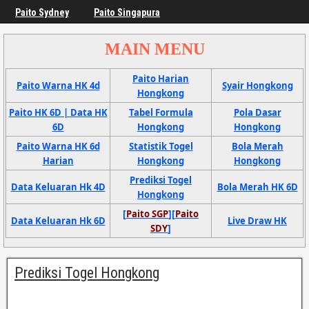
Paito Sydney
Paito Singapura
MAIN MENU
Paito Harian
Paito Warna HK 4d
Syair Hongkong
Hongkong
Paito HK 6D | Data HK
Tabel Formula
Pola Dasar
6D
Hongkong
Hongkong
Paito Warna HK 6d
Statistik Togel
Bola Merah
Harian
Hongkong
Hongkong
Prediksi Togel
Data Keluaran Hk 4D
Bola Merah HK 6D
Hongkong
[
][
Paito SGP
Paito
Data Keluaran Hk 6D
Live Draw HK
]
SDY
Prediksi Togel Hongkong