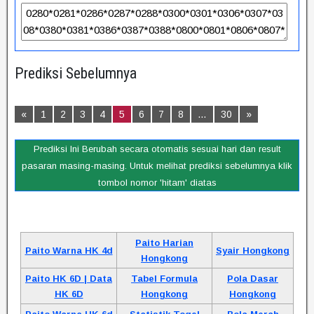
Prediksi Sebelumnya
«
1
2
3
4
5
6
7
8
…
30
»
Prediksi Ini Berubah secara otomatis sesuai hari dan result
pasaran masing-masing. Untuk melihat prediksi sebelumnya klik
tombol nomor 'hitam' diatas
Paito Harian
Paito Warna HK 4d
Syair Hongkong
Hongkong
Paito HK 6D | Data
Tabel Formula
Pola Dasar
HK 6D
Hongkong
Hongkong